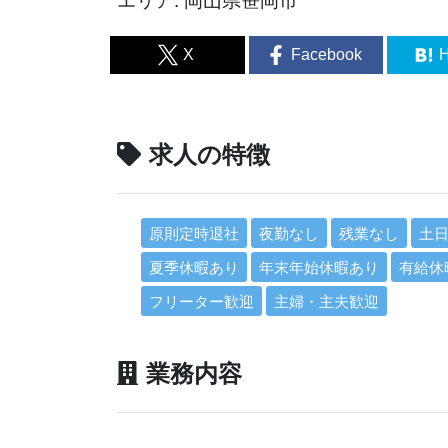
エリア: 岡山県笹岡市
X
Facebook
H
求人の特徴
原則定時退社
夜勤なし
残業なし
土
夏季休暇あり
年末年始休暇あり
有給休
フリーター歓迎
主婦・主夫歓迎
業務内容