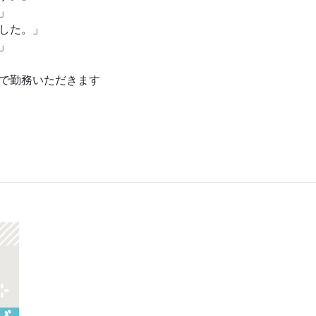
」
した。」
」
で勤務いただきます