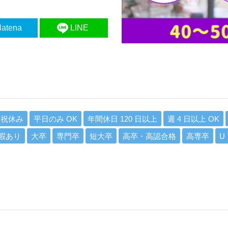
atena
LINE
日祝休み
平日のみ OK
年間休日 120 日以上
週 4 日以上 OK
暇あり
大卒
専門卒
短大卒
高卒・高認合格
高専卒
U