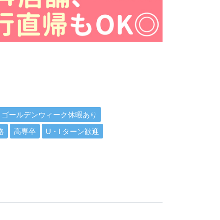
ゴールデンウィーク休暇あり
格
高専卒
U・I ターン歓迎