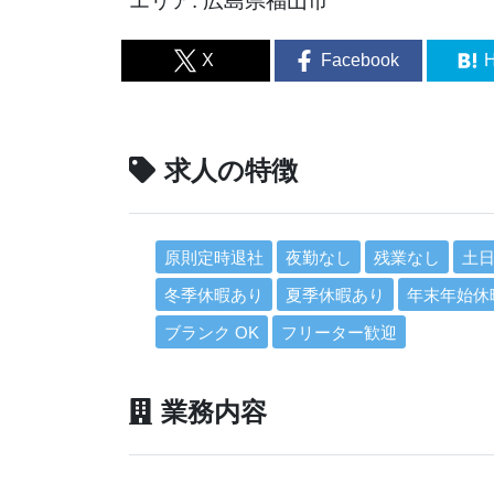
エリア: 広島県福山市
X
Facebook
H
求人の特徴
原則定時退社
夜勤なし
残業なし
土
冬季休暇あり
夏季休暇あり
年末年始休
ブランク OK
フリーター歓迎
業務内容