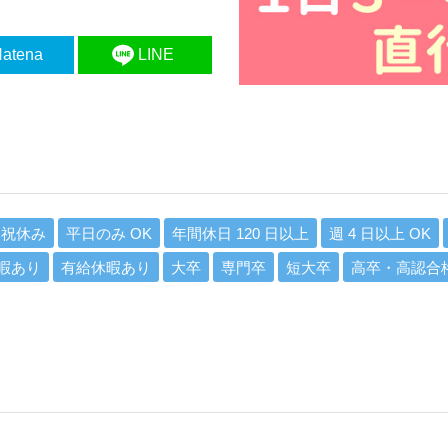
atena
LINE
日祝休み
平日のみ OK
年間休日 120 日以上
週 4 日以上 OK
暇あり
有給休暇あり
大卒
専門卒
短大卒
高卒・高認合